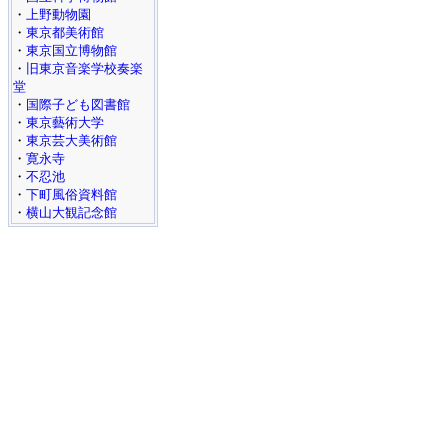
・
上野動物園
・
東京都美術館
・
東京国立博物館
・
旧東京音楽学校奏楽
堂
・
国際子ども図書館
・
東京藝術大学
・
東京芸大美術館
・
寛永寺
・
不忍池
・
下町風俗資料館
・
横山大観記念館