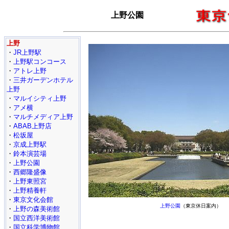
上野公園
上野
・
JR上野駅
・
上野駅コンコース
・
アトレ上野
・
三井ガーデンホテル
上野
・
マルイシティ上野
・
アメ横
・
マルチメディア上野
・
ABAB上野店
・
松坂屋
・
京成上野駅
・
鈴本演芸場
・
上野公園
・
西郷隆盛像
・
上野東照宮
・
上野精養軒
・
東京文化会館
上野公園
（東京休日案内）
・
上野の森美術館
・
国立西洋美術館
・
国立科学博物館