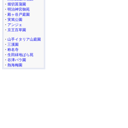
・
堀切菖蒲園
・
明治神宮御苑
・
殿ヶ谷戸庭園
・
実篤公園
・
アンジェ
・
京王百草園
・
山手イタリア山庭園
・
三溪園
・
称名寺
・
生田緑地ばら苑
・
谷津バラ園
・
熱海梅園