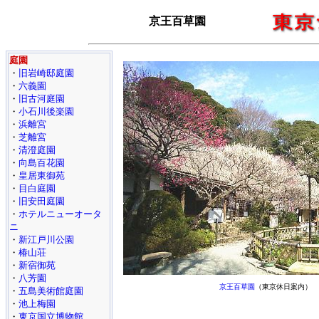
京王百草園
庭園
・
旧岩崎邸庭園
・
六義園
・
旧古河庭園
・
小石川後楽園
・
浜離宮
・
芝離宮
・
清澄庭園
・
向島百花園
・
皇居東御苑
・
目白庭園
・
旧安田庭園
・
ホテルニューオータ
ニ
・
新江戸川公園
・
椿山荘
・
新宿御苑
・
八芳園
京王百草園
（東京休日案内）
・
五島美術館庭園
・
池上梅園
・
東京国立博物館