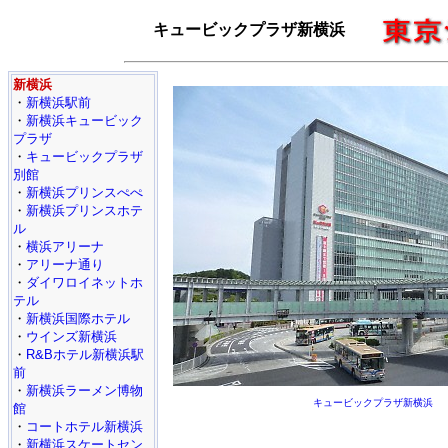
キュービックプラザ新横浜
新横浜
・
新横浜駅前
・
新横浜キュービック
プラザ
・
キュービックプラザ
別館
・
新横浜プリンスぺぺ
・
新横浜プリンスホテ
ル
・
横浜アリーナ
・
アリーナ通り
・
ダイワロイネットホ
テル
・
新横浜国際ホテル
・
ウインズ新横浜
・
R&Bホテル新横浜駅
前
・
新横浜ラーメン博物
キュービックプラザ新横浜
館
・
コートホテル新横浜
・
新横浜スケートセン