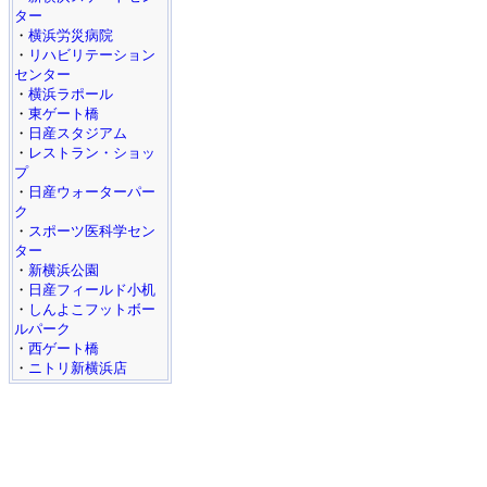
ター
・
横浜労災病院
・
リハビリテーション
センター
・
横浜ラポール
・
東ゲート橋
・
日産スタジアム
・
レストラン・ショッ
プ
・
日産ウォーターパー
ク
・
スポーツ医科学セン
ター
・
新横浜公園
・
日産フィールド小机
・
しんよこフットボー
ルパーク
・
西ゲート橋
・
ニトリ新横浜店