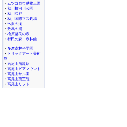
・
ムツゴロウ動物王国
・
秋川橋河川公園
・
秋川渓谷
・
秋川国際マス釣場
・
払沢の滝
・
数馬の湯
・
檜原都民の森
・
都民の森・森林館
・
多摩森林科学園
・
トリックアート美術
館
・
高尾山清滝駅
・
高尾山ビアマウント
・
高尾山サル園
・
高尾山薬王院
・
高尾山リフト