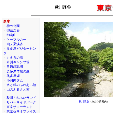
秋川渓谷
多摩
・
梅の公園
・
御岳渓谷
・
御岳山
・
ケーブルカー
・
鳩ノ巣渓谷
・
奥多摩ビジターセン
ター
・
もえぎの湯
・
氷川キャンプ場
・
日原鍾乳洞
・
奥多摩体験の森
・
奥多摩湖
・
小河内ダム
・
水と緑のふれあい館
・
山のふるさと村
・
秋川ふれあいランド
秋川渓谷
（東京休日案内）
・
リバーサイドパーク
・
東京サマーランド
・
東京セサミプレイス