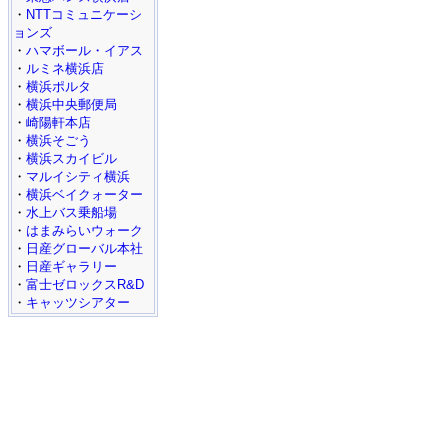
・
NTTコミュニケーシ
ョンズ
・
ハマボール・イアス
・
ルミネ横浜店
・
横浜ポルタ
・
横浜中央郵便局
・
崎陽軒本店
・
横浜そごう
・
横浜スカイビル
・
マルイシティ横浜
・
横浜ベイクォーター
・
水上バス乗船場
・
はまみらいウォーク
・
日産グローバル本社
・
日産ギャラリー
・
富士ゼロックスR&D
・
キャッツシアター