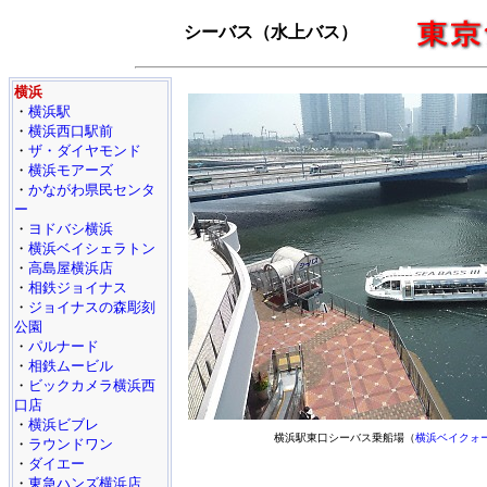
シーバス（水上バス）
横浜
・
横浜駅
・
横浜西口駅前
・
ザ・ダイヤモンド
・
横浜モアーズ
・
かながわ県民センタ
ー
・
ヨドバシ横浜
・
横浜ベイシェラトン
・
高島屋横浜店
・
相鉄ジョイナス
・
ジョイナスの森彫刻
公園
・
パルナード
・
相鉄ムービル
・
ビックカメラ横浜西
口店
・
横浜ビブレ
横浜駅東口シーバス乗船場（
横浜ベイクォ
・
ラウンドワン
・
ダイエー
・
東急ハンズ横浜店