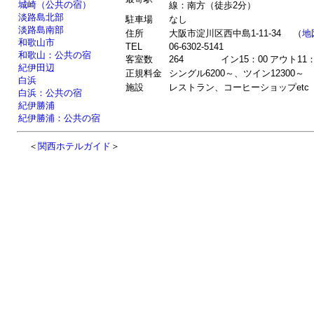
城崎（公共の宿）
線：南方（徒歩2分）
淡路島北部
駐車場
なし
淡路島南部
住所
大阪市淀川区西中島1-11-34 （
地
和歌山市
TEL
06-6302-5141
和歌山：公共の宿
客室数
264
イン15：00
アウト11：
紀伊田辺
正規料金
シングル6200～、ツイン12300～
白浜
施設
レストラン、コーヒーショップet
白浜：公共の宿
紀伊勝浦
紀伊勝浦：公共の宿
＜
関西ホテルガイド
＞