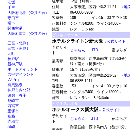
駐車場
12台（無料）
江坂
住所
大阪市淀川区西中島2-11-21 （
地
千里
TEL
06-6886-3939
大阪府北部（公共の宿）
客室数
108
イン15：00
アウト10：
守口市
堺市
正規料金
シングル8200、ツイン14500～
関西空港
施設
レストランetc
大阪府南部（公共の宿）
ビジネスホテル
ホテルクライトン新大阪
→
公式サイト
三宮（北側）
予約サイ
三宮（南側）
じゃらん
JTB
宿ぷらざ
ト
元町
御堂筋線：西中島南方（徒歩3分）
神戸駅
最寄駅
線：南方（徒歩5分）
新神戸駅
ポートアイランド
駐車場
15台（1575円/泊）
六甲アイランド
住所
大阪市淀川区西中島2-13-32 （
地
六甲山
TEL
06-6885-1211
有馬温泉
客室数
153
イン14：00
アウト10：
神戸市内北部
正規料金
シングル7400、ツイン12000～
須磨・舞子
施設
レストラン、大浴場etc
尼崎市
ビジネスホテル
西宮市
ホテルオークス新大阪
→
公式サイト
宝塚市
予約サイ
姫路
じゃらん
JTB
宿ぷらざ
ト
赤穂市
城崎
御堂筋線：西中島南方（徒歩1分）
最寄駅