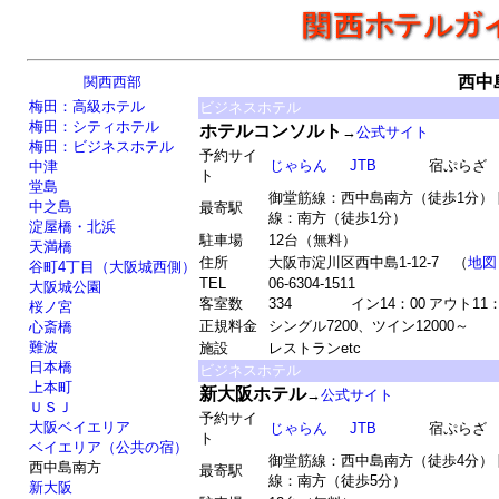
西中
関西西部
梅田：高級ホテル
ビジネスホテル
梅田：シティホテル
ホテルコンソルト
→
公式サイト
梅田：ビジネスホテル
予約サイ
じゃらん
JTB
宿ぷらざ
中津
ト
堂島
御堂筋線：西中島南方（徒歩1分）
中之島
最寄駅
線：南方（徒歩1分）
淀屋橋・北浜
駐車場
12台（無料）
天満橋
住所
大阪市淀川区西中島1-12-7 （
地図
谷町4丁目（大阪城西側）
TEL
06-6304-1511
大阪城公園
客室数
334
イン14：00
アウト11：
桜ノ宮
正規料金
シングル7200、ツイン12000～
心斎橋
難波
施設
レストランetc
日本橋
ビジネスホテル
上本町
新大阪ホテル
→
公式サイト
ＵＳＪ
予約サイ
大阪ベイエリア
じゃらん
JTB
宿ぷらざ
ト
ベイエリア（公共の宿）
御堂筋線：西中島南方（徒歩4分）
西中島南方
最寄駅
線：南方（徒歩5分）
新大阪