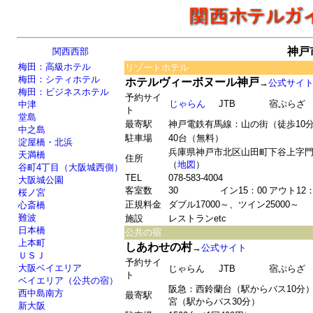
神戸
関西西部
梅田：高級ホテル
リゾートホテル
梅田：シティホテル
ホテルヴィーボヌール神戸
→
公式サイ
梅田：ビジネスホテル
予約サイ
じゃらん
JTB
宿ぷらざ
中津
ト
堂島
最寄駅
神戸電鉄有馬線：山の街（徒歩10
中之島
駐車場
40台（無料）
淀屋橋・北浜
兵庫県神戸市北区山田町下谷上字門
天満橋
住所
（
地図
）
谷町4丁目（大阪城西側）
TEL
078-583-4004
大阪城公園
客室数
30
イン15：00
アウト12：
桜ノ宮
正規料金
ダブル17000～、ツイン25000～
心斎橋
難波
施設
レストランetc
日本橋
公共の宿
上本町
しあわせの村
→
公式サイト
ＵＳＪ
予約サイ
大阪ベイエリア
じゃらん
JTB
宿ぷらざ
ト
ベイエリア（公共の宿）
阪急：西鈴蘭台（駅からバス10分）
西中島南方
最寄駅
宮（駅からバス30分）
新大阪