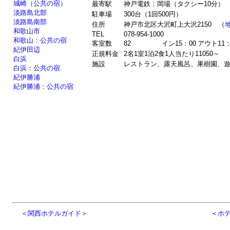
城崎（公共の宿）
最寄駅
神戸電鉄：岡場（タクシー10分）
淡路島北部
駐車場
300台（1回500円）
淡路島南部
住所
神戸市北区大沢町上大沢2150 （
和歌山市
TEL
078-954-1000
和歌山：公共の宿
客室数
82
イン15：00
アウト11：
紀伊田辺
正規料金
2名1室1泊2食1人当たり11050～
白浜
施設
レストラン、露天風呂、果樹園、遊園
白浜：公共の宿
紀伊勝浦
紀伊勝浦：公共の宿
＜
関西ホテルガイド
＞
＜
ホ