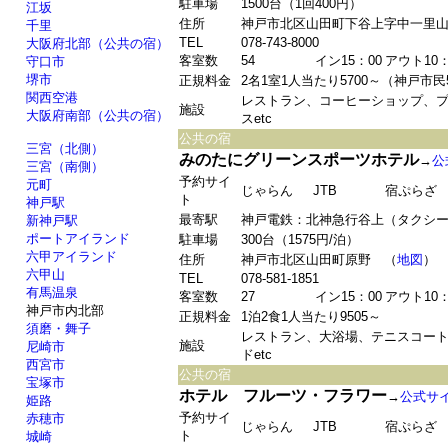
駐車場
1500台（1回400円）
江坂
住所
神戸市北区山田町下谷上字中一里
千里
TEL
078-743-8000
大阪府北部（公共の宿）
客室数
54
イン15：00
アウト10：
守口市
堺市
正規料金
2名1室1人当たり5700～（神戸市民
関西空港
レストラン、コーヒーショップ、
施設
大阪府南部（公共の宿）
スetc
公共の宿
三宮（北側）
みのたにグリーンスポーツホテル
→
公
三宮（南側）
予約サイ
元町
じゃらん
JTB
宿ぷらざ
ト
神戸駅
最寄駅
神戸電鉄：北神急行谷上（タクシー
新神戸駅
ポートアイランド
駐車場
300台（1575円/泊）
六甲アイランド
住所
神戸市北区山田町原野 （
地図
）
六甲山
TEL
078-581-1851
有馬温泉
客室数
27
イン15：00
アウト10：
神戸市内北部
正規料金
1泊2食1人当たり9505～
須磨・舞子
レストラン、大浴場、テニスコー
施設
尼崎市
ドetc
西宮市
公共の宿
宝塚市
ホテル フルーツ・フラワー
→
公式サ
姫路
予約サイ
赤穂市
じゃらん
JTB
宿ぷらざ
ト
城崎