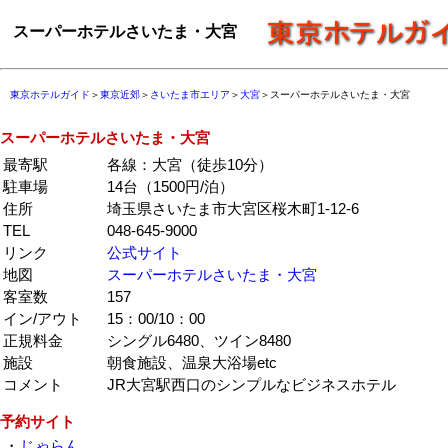
スーパーホテルさいたま・大宮
東京ホテルガイド
＞
東京近郊
＞
さいたま市エリア
＞
大宮
＞スーパーホテルさいたま・大宮
スーパーホテルさいたま・大宮
最寄駅
各線：大宮（徒歩10分）
駐車場
14台（1500円/泊）
住所
埼玉県さいたま市大宮区桜木町1-12-6
TEL
048-645-9000
リンク
公式サイト
地図
スーパーホテルさいたま・大宮
客室数
157
イン/アウト
15：00/10：00
正規料金
シングル6480、ツイン8480
施設
朝食施設、温泉大浴場etc
コメント
JR大宮駅西口のシンプルなビジネスホテル
予約サイト
・
じゃらん