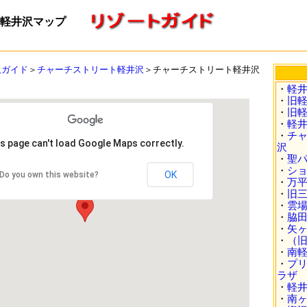
軽井沢マップ
沢ガイド
＞
チャーチストリート軽井沢
＞チャーチストリート軽井沢
・
軽
・
旧
・
旧
・
軽
・
チ
s page can't load Google Maps correctly.
沢
・
聖
・
シ
OK
Do you own this website?
・
万
・
旧
・
雲
・
脇
・
矢
・
（旧
・
南
・
プ
ラザ
・
軽
・
南