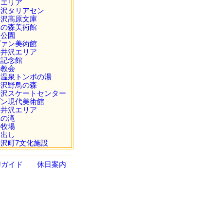
沢エリア
井沢タリアセン
井沢高原文庫
本の森美術館
越公園
ヴァン美術館
軽井沢エリア
村記念館
の教会
野温泉トンボの湯
井沢野鳥の森
井沢スケートセンター
ゾン現代美術館
軽井沢エリア
糸の滝
間牧場
押出し
沢町7文化施設
Jガイド
休日案内