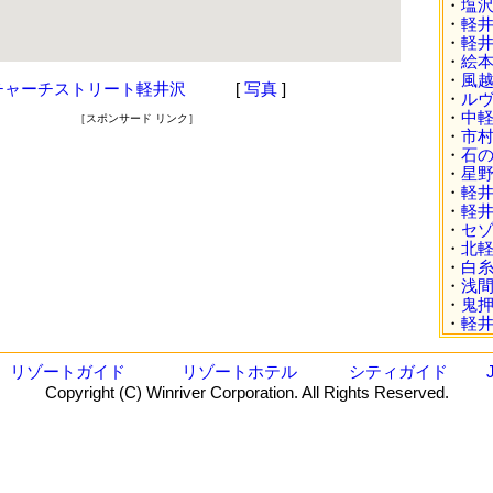
・
塩
・
軽
・
軽
・
絵
・
風
チャーチストリート軽井沢
[
写真
]
・
ル
・
中
［スポンサード リンク］
・
市
・
石
・
星
・
軽
・
軽
・
セ
・
北
・
白
・
浅
・
鬼
・
軽井
リゾートガイド
リゾートホテル
シティガイド
Copyright (C) Winriver Corporation. All Rights Reserved.