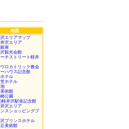
地図
井沢エリアマップ
軽井沢エリア
軽銀座
井沢観光会館
ャーチストリート軽井
パウロカトリック教会
ョーハウス記念館
平ホテル
三笠ホテル
場池
田美術館
ヶ崎公園
)軽井沢駅舎記念館
軽井沢エリア
リンスショッピングプ
井沢プリンスホテル
ヶ丘美術館