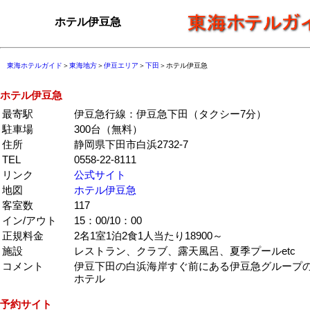
ホテル伊豆急
東海ホテルガイド
＞
東海地方
＞
伊豆エリア
＞
下田
＞ホテル伊豆急
ホテル伊豆急
最寄駅
伊豆急行線：伊豆急下田（タクシー7分）
駐車場
300台（無料）
住所
静岡県下田市白浜2732-7
TEL
0558-22-8111
リンク
公式サイト
地図
ホテル伊豆急
客室数
117
イン/アウト
15：00/10：00
正規料金
2名1室1泊2食1人当たり18900～
施設
レストラン、クラブ、露天風呂、夏季プールetc
コメント
伊豆下田の白浜海岸すぐ前にある伊豆急グループ
ホテル
予約サイト