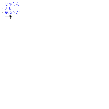
・
じゃらん
・
JTB
・
宿ぷらざ
・一休