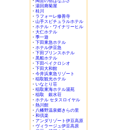
・
陶芸の宿はなぶさ
・
湯回廊菊屋
・
桂川
・
ラフォーレ修善寺
・
山手スピチュラルホテル
・
ホテル・ワイナリーヒル
・
大仁ホテル
・
季一遊
・
下田東急ホテル
・
ホテル伊豆急
・
下田プリンスホテル
・
黒船ホテル
・
下田ベイクロシオ
・
下田大和館
・
今井浜東急リゾート
・
稲取観光ホテル
・
いなとり荘
・
稲取東海ホテル湯苑
・
稲取 銀水荘
・
ホテル セタスロイヤル
・
熱川館
・
八幡野温泉郷きらの里
・
和倶楽
・
アンダリゾート伊豆高原
・
ヴィラージュ伊豆高原