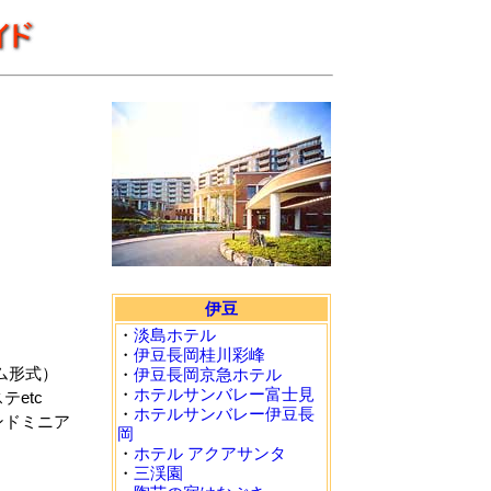
伊豆
・
淡島ホテル
・
伊豆長岡桂川彩峰
アム形式）
・
伊豆長岡京急ホテル
・
ホテルサンバレー富士見
etc
・
ホテルサンバレー伊豆長
ンドミニア
岡
・
ホテル アクアサンタ
・
三渓園