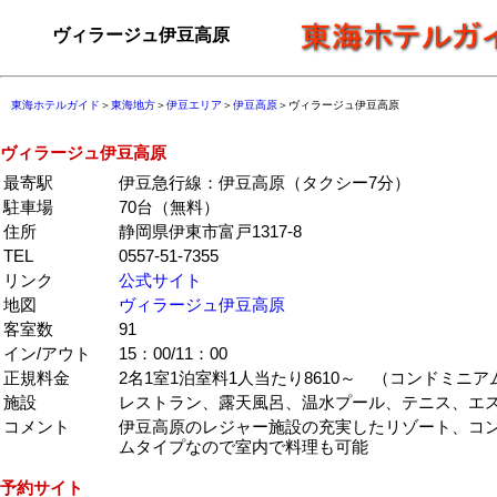
ヴィラージュ伊豆高原
東海ホテルガイド
＞
東海地方
＞
伊豆エリア
＞
伊豆高原
＞ヴィラージュ伊豆高原
ヴィラージュ伊豆高原
最寄駅
伊豆急行線：伊豆高原（タクシー7分）
駐車場
70台（無料）
住所
静岡県伊東市富戸1317-8
TEL
0557-51-7355
リンク
公式サイト
地図
ヴィラージュ伊豆高原
客室数
91
イン/アウト
15：00/11：00
正規料金
2名1室1泊室料1人当たり8610～ （コンドミニ
施設
レストラン、露天風呂、温水プール、テニス、エステ
コメント
伊豆高原のレジャー施設の充実したリゾート、コ
ムタイプなので室内で料理も可能
予約サイト