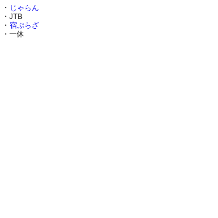
・
じゃらん
・JTB
・
宿ぷらざ
・一休