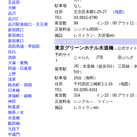
五反田
駐車場
なし
大崎
住所
文京区本郷1-25-27 （
地図
）
品川
TEL
03-3815-4790
品川2
客室数
99
イン15：00
アウト11：
品川駅港南口・天王洲
正規料金
シングル8000～
新宿西口
新宿南口
施設
レストラン、大浴場etc
新宿東口
ビジネスホテル
高田馬場・早稲田
東京グリーンホテル水道橋
→公式サイ
目白
予約サイ
池袋
じゃらん
JTB
宿ぷらざ
ト
大塚・巣鴨
JR：水道橋（徒歩3分） 三田線：
田端・日暮里
最寄駅
5分）
上野
駐車場
10台（無料）
浅草
住所
千代田区三崎町1-1-16 （地図）
錦糸町・両国
TEL
03-3295-4161
日本橋
客室数
314
イン15：00
アウト10：
茅場町・箱崎
神田
正規料金
シングル～、ツイン～
秋葉原
施設
レストランetc
御茶ノ水
水道橋
飯田橋
九段下
半蔵門