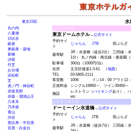
水
東京23区
丸の内
シティホテル
八重洲
東京ドームホテル
→
公式サイト
日比谷
予約サイ
じゃらん
JTB
宿ぷらざ
銀座
ト
東銀座・築地
JR：水道橋（徒歩2分） 三田線：
新橋
最寄駅
1分） 丸ノ内線・南北線：後楽園（
汐留
駐車場
300台（1000円/泊）
竹芝
住所
文京区後楽1-3-61 （
地図
）
お台場
TEL
03-5805-2111
浜松町
客室数
1006
イン14：00
アウト12：
芝
正規料金
シングル19950～、ツイン30450～
虎ノ門・神谷町
赤坂見附
レストラン（
バイキング
あり）、
施設
赤坂・溜池山王
etc
六本木
ビジネスホテル
乃木坂
ドーミーイン水道橋
→
公式サイト
青山
予約サイ
じゃらん
JTB
宿ぷらざ
渋谷
ト
恵比寿・中目黒
JR：水道橋（徒歩7分） 三田線：
目黒・白金台
最寄駅
3分）