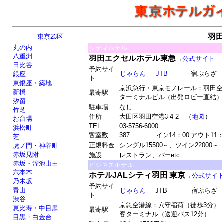
羽
東京23区
丸の内
シティホテル
八重洲
羽田エクセルホテル東急
→
公式サイト
日比谷
予約サイ
じゃらん
JTB
宿ぷらざ
銀座
ト
東銀座・築地
京浜急行・東京モノレール：羽田空
新橋
最寄駅
ターミナルビル（出発ロビー直結
汐留
駐車場
なし
竹芝
住所
大田区羽田空港3-4-2 （
地図
）
お台場
TEL
03-5756-6000
浜松町
客室数
387
イン14：00
アウト11：
芝
正規料金
シングル15500～、ツイン22000～
虎ノ門・神谷町
赤坂見附
施設
レストラン、バーetc
赤坂・溜池山王
ビジネスホテル
六本木
ホテルJALシティ羽田 東京
→
公式サイ
乃木坂
予約サイ
青山
じゃらん
JTB
宿ぷらざ
ト
渋谷
京急空港線：穴守稲荷（徒歩3分）
恵比寿・中目黒
最寄駅
客ターミナル（送迎バス12分）
目黒・白金台