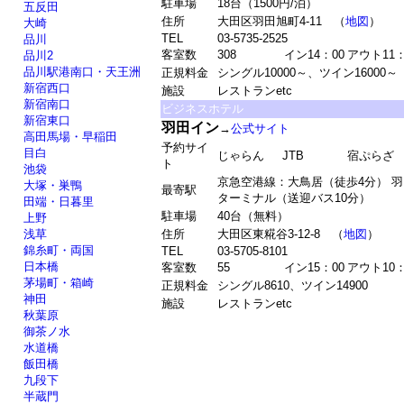
駐車場
18台（1500円/泊）
五反田
住所
大田区羽田旭町4-11 （
地図
）
大崎
TEL
03-5735-2525
品川
客室数
308
イン14：00
アウト11：
品川2
品川駅港南口・天王洲
正規料金
シングル10000～、ツイン16000～
新宿西口
施設
レストランetc
新宿南口
ビジネスホテル
新宿東口
羽田イン
→
公式サイト
高田馬場・早稲田
予約サイ
目白
じゃらん
JTB
宿ぷらざ
ト
池袋
京急空港線：大鳥居（徒歩4分） 
大塚・巣鴨
最寄駅
ターミナル（送迎バス10分）
田端・日暮里
駐車場
40台（無料）
上野
浅草
住所
大田区東糀谷3-12-8 （
地図
）
錦糸町・両国
TEL
03-5705-8101
日本橋
客室数
55
イン15：00
アウト10：
茅場町・箱崎
正規料金
シングル8610、ツイン14900
神田
施設
レストランetc
秋葉原
御茶ノ水
水道橋
飯田橋
九段下
半蔵門