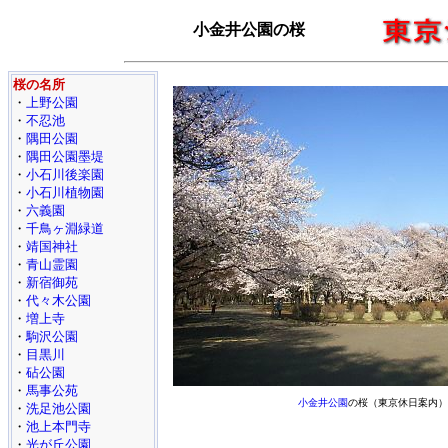
小金井公園の桜
桜の名所
・
上野公園
・
不忍池
・
隅田公園
・
隅田公園墨堤
・
小石川後楽園
・
小石川植物園
・
六義園
・
千鳥ヶ淵緑道
・
靖国神社
・
青山霊園
・
新宿御苑
・
代々木公園
・
増上寺
・
駒沢公園
・
目黒川
・
砧公園
・
馬事公苑
小金井公園
の桜（東京休日案内）
・
洗足池公園
・
池上本門寺
・
光が丘公園