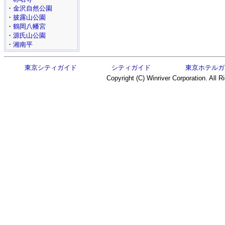
・
金沢自然公園
・
披露山公園
・
鶴岡八幡宮
・
源氏山公園
・
湘南平
東京シティガイド
シティガイド
東京ホテルガ
Copyright (C) Winriver Corporation. All R