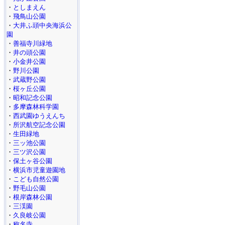
・
としまえん
・
飛鳥山公園
・
大井ふ頭中央海浜公
園
・
善福寺川緑地
・
井の頭公園
・
小金井公園
・
野川公園
・
武蔵野公園
・
桜ヶ丘公園
・
昭和記念公園
・
多摩森林科学園
・
西武園ゆうえんち
・
所沢航空記念公園
・
生田緑地
・
三ッ池公園
・
三ツ沢公園
・
保土ヶ谷公園
・
横浜市児童遊園地
・
こども自然公園
・
野毛山公園
・
根岸森林公園
・
三渓園
・
久良岐公園
・
称名寺