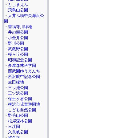
・
としまえん
・
飛鳥山公園
・
大井ふ頭中央海浜公
園
・
善福寺川緑地
・
井の頭公園
・
小金井公園
・
野川公園
・
武蔵野公園
・
桜ヶ丘公園
・
昭和記念公園
・
多摩森林科学園
・
西武園ゆうえんち
・
所沢航空記念公園
・
生田緑地
・
三ッ池公園
・
三ツ沢公園
・
保土ヶ谷公園
・
横浜市児童遊園地
・
こども自然公園
・
野毛山公園
・
根岸森林公園
・
三渓園
・
久良岐公園
・
称名寺