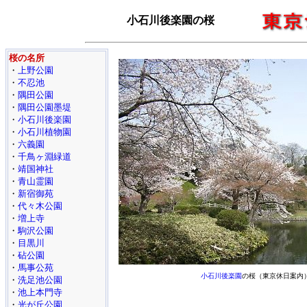
小石川後楽園の桜
桜の名所
・
上野公園
・
不忍池
・
隅田公園
・
隅田公園墨堤
・
小石川後楽園
・
小石川植物園
・
六義園
・
千鳥ヶ淵緑道
・
靖国神社
・
青山霊園
・
新宿御苑
・
代々木公園
・
増上寺
・
駒沢公園
・
目黒川
・
砧公園
・
馬事公苑
小石川後楽園
の桜（東京休日案内
・
洗足池公園
・
池上本門寺
・
光が丘公園