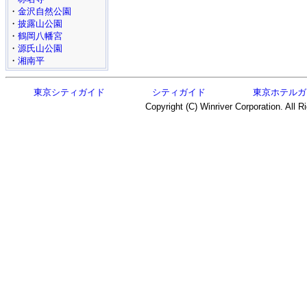
・
金沢自然公園
・
披露山公園
・
鶴岡八幡宮
・
源氏山公園
・
湘南平
東京シティガイド
シティガイド
東京ホテルガ
Copyright (C) Winriver Corporation. All R