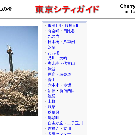
Cherr
んの桜
in T
・
銀座1-4
・
銀座5-8
・
有楽町
・
日比谷
・
丸の内
・
日本橋
・
八重洲
・
汐留
・
お台場
・
品川
・
大崎
・
恵比寿・代官山
・
渋谷
・
原宿・表参道
・
青山
・
六本木
・
赤坂
・
新宿
・
新宿西口
・
池袋
・
上野
・
浅草
・
秋葉原
・
錦糸町
・
自由が丘
・
二子玉川
・
吉祥寺
・
立川
・
多摩センター