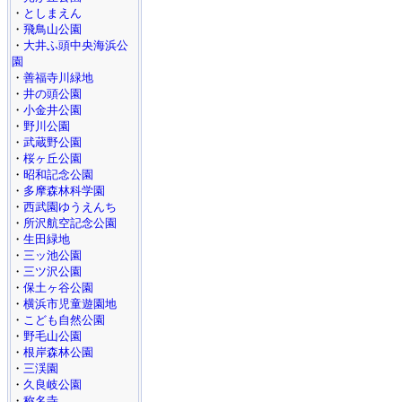
・
としまえん
・
飛鳥山公園
・
大井ふ頭中央海浜公
園
・
善福寺川緑地
・
井の頭公園
・
小金井公園
・
野川公園
・
武蔵野公園
・
桜ヶ丘公園
・
昭和記念公園
・
多摩森林科学園
・
西武園ゆうえんち
・
所沢航空記念公園
・
生田緑地
・
三ッ池公園
・
三ツ沢公園
・
保土ヶ谷公園
・
横浜市児童遊園地
・
こども自然公園
・
野毛山公園
・
根岸森林公園
・
三渓園
・
久良岐公園
・
称名寺