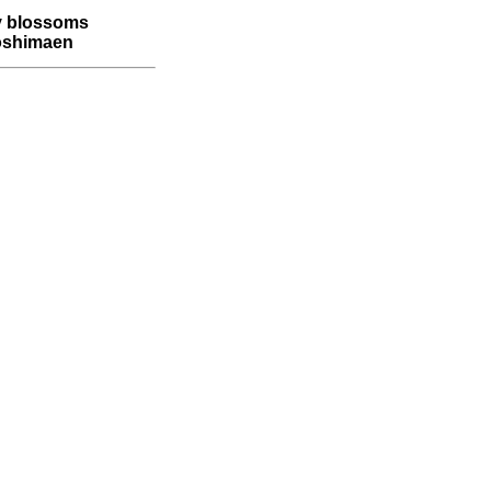
y blossoms
oshimaen