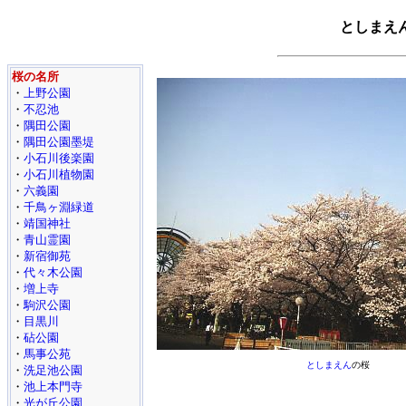
としまえ
桜の名所
・
上野公園
・
不忍池
・
隅田公園
・
隅田公園墨堤
・
小石川後楽園
・
小石川植物園
・
六義園
・
千鳥ヶ淵緑道
・
靖国神社
・
青山霊園
・
新宿御苑
・
代々木公園
・
増上寺
・
駒沢公園
・
目黒川
・
砧公園
・
馬事公苑
としまえん
の桜
・
洗足池公園
・
池上本門寺
・
光が丘公園