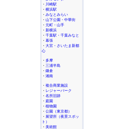
・
川崎駅
・
横浜駅
・
みなとみらい
・
山下公園・中華街
・
元町・山手
・
新横浜
・
千葉駅・千葉みなと
・
幕張
・
大宮・さいたま新都
心
・
多摩
・
三浦半島
・
鎌倉
・
湘南
・
複合商業施設
・
レジャーパーク
・
名所旧跡
・
庭園
・
植物園
・
公園（東京都）
・
展望所（夜景スポッ
ト）
・
美術館