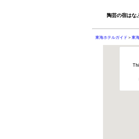
陶芸の宿はな
東海ホテルガイド
＞
東
Thi