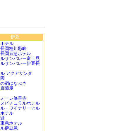
伊豆
島ホテル
豆長岡桂川彩峰
豆長岡京急ホテル
テルサンバレー富士見
テルサンバレー伊豆長
ル アクアサンタ
渓園
芸の宿はなぶさ
回廊菊屋
川
フォーレ修善寺
手スピチュラルホテル
テル・ワイナリーヒル
仁ホテル
一遊
田東急ホテル
テル伊豆急