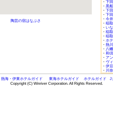
・
下
・
黒
・
下
・
下
・
今
陶芸の宿はなぶさ
・
稲
・
い
・
稲
・
稲
・
ホテ
・
熱
・
八
・
和
・
ア
・
ヴ
・
伊
・
川
熱海・伊東ホテルガイド
東海ホテルガイド
ホテルガイド
J
Copyright (C) Winriver Corporation. All Rights Reserved.