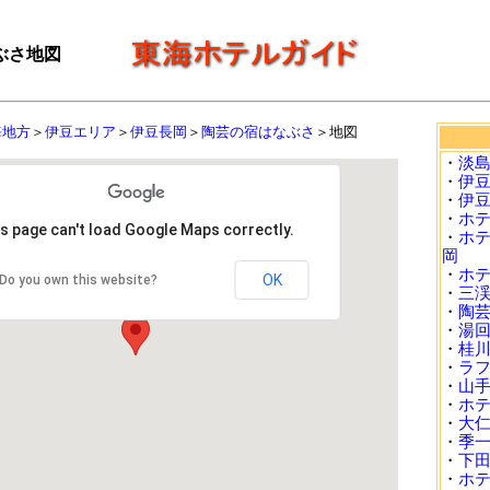
ぶさ地図
海地方
＞
伊豆エリア
＞
伊豆長岡
＞
陶芸の宿はなぶさ
＞地図
・
淡
・
伊
・
伊
・
ホ
s page can't load Google Maps correctly.
・
ホ
岡
・
ホテ
OK
Do you own this website?
・
三
・
陶
・
湯
・
桂
・
ラ
・
山
・
ホ
・
大
・
季
・
下
・
ホ