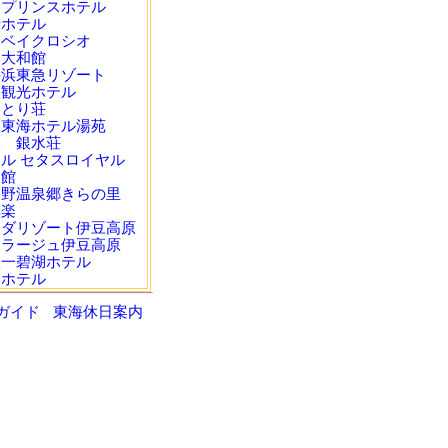
田プリンスホテル
船ホテル
田ベイクロシオ
田大和館
井浜東急リゾート
取観光ホテル
なとり荘
取東海ホテル湯苑
取 銀水荘
ル セタスロイヤル
川館
幡野温泉郷きらの里
倶楽
ンダリゾート伊豆高原
ィラージュ伊豆高原
豆一碧湖ホテル
奈ホテル
ガイド
東海休日案内