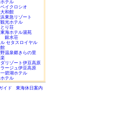
船ホテル
田ベイクロシオ
田大和館
井浜東急リゾート
取観光ホテル
なとり荘
取東海ホテル湯苑
取 銀水荘
ル セタスロイヤル
川館
幡野温泉郷きらの里
倶楽
ンダリゾート伊豆高原
ィラージュ伊豆高原
豆一碧湖ホテル
奈ホテル
ガイド
東海休日案内