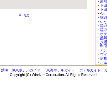
・
黒
・
下
・
下
・
今
和倶楽
・
稲
・
い
・
稲
・
稲
・
ホテ
・
熱
・
八
・
和
・
ア
・
ヴ
・
伊
・
川
熱海・伊東ホテルガイド
東海ホテルガイド
ホテルガイド
J
Copyright (C) Winriver Corporation. All Rights Reserved.