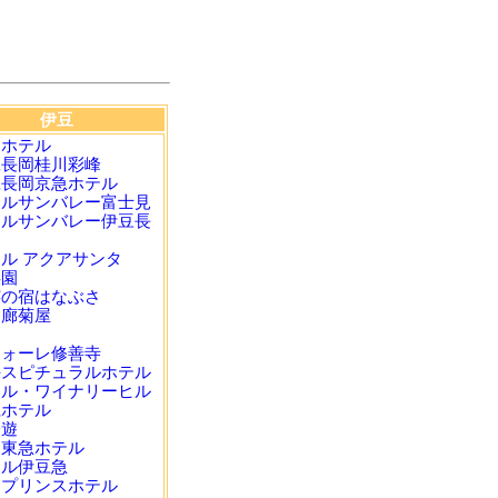
伊豆
島ホテル
豆長岡桂川彩峰
豆長岡京急ホテル
テルサンバレー富士見
テルサンバレー伊豆長
ル アクアサンタ
渓園
芸の宿はなぶさ
回廊菊屋
川
フォーレ修善寺
手スピチュラルホテル
テル・ワイナリーヒル
仁ホテル
一遊
田東急ホテル
テル伊豆急
田プリンスホテル