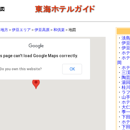
図
海地方
＞
伊豆エリア
＞
伊豆高原
＞
和倶楽
＞地図
・
淡
・
伊
・
伊
・
ホ
s page can't load Google Maps correctly.
・
ホ
岡
・
ホテ
OK
Do you own this website?
・
三
・
陶
・
湯
・
桂
・
ラ
・
山
・
ホ
・
大
・
季
・
下
・
ホ
・
下