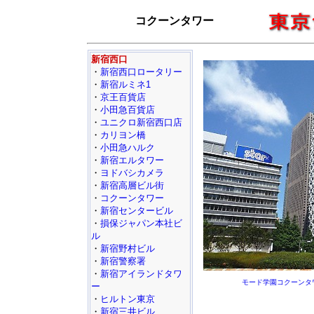
コクーンタワー
新宿西口
・
新宿西口ロータリー
・
新宿ルミネ1
・
京王百貨店
・
小田急百貨店
・
ユニクロ新宿西口店
・
カリヨン橋
・
小田急ハルク
・
新宿エルタワー
・
ヨドバシカメラ
・
新宿高層ビル街
・
コクーンタワー
・
新宿センタービル
・
損保ジャパン本社ビ
ル
・
新宿野村ビル
・
新宿警察署
・
新宿アイランドタワ
モード学園コクーンタ
ー
・
ヒルトン東京
・
新宿三井ビル