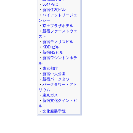
・
55ひろば
・
新宿住友ビル
・
ハイアットリージェ
ンシー
・
京王プラザホテル
・
新宿ファーストウエ
スト
・
新宿モノリスビル
・
KDDIビル
・
新宿NSビル
・
新宿ワシントンホテ
ル
・
東京都庁
・
新宿中央公園
・
新宿パークタワー
・
パークタワー・アト
リウム
・
東京ガス
・
新宿文化クイントビ
ル
・
文化服装学院