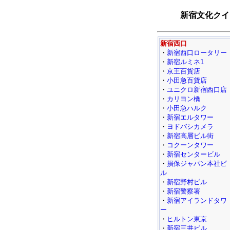
新宿文化クイ
新宿西口
・
新宿西口ロータリー
・
新宿ルミネ1
・
京王百貨店
・
小田急百貨店
・
ユニクロ新宿西口店
・
カリヨン橋
・
小田急ハルク
・
新宿エルタワー
・
ヨドバシカメラ
・
新宿高層ビル街
・
コクーンタワー
・
新宿センタービル
・
損保ジャパン本社ビ
ル
・
新宿野村ビル
・
新宿警察署
・
新宿アイランドタワ
ー
・
ヒルトン東京
・
新宿三井ビル