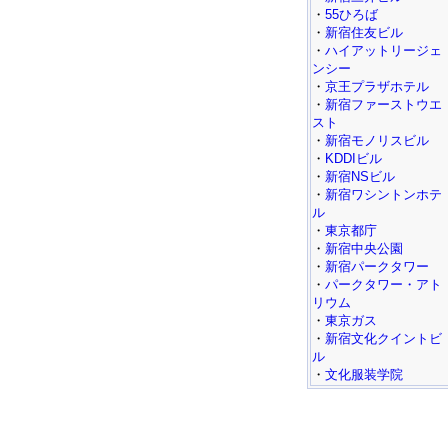
・
55ひろば
・
新宿住友ビル
・
ハイアットリージェ
ンシー
・
京王プラザホテル
・
新宿ファーストウエ
スト
・
新宿モノリスビル
・
KDDIビル
・
新宿NSビル
・
新宿ワシントンホテ
ル
・
東京都庁
・
新宿中央公園
・
新宿パークタワー
・
パークタワー・アト
リウム
・
東京ガス
・
新宿文化クイントビ
ル
・
文化服装学院