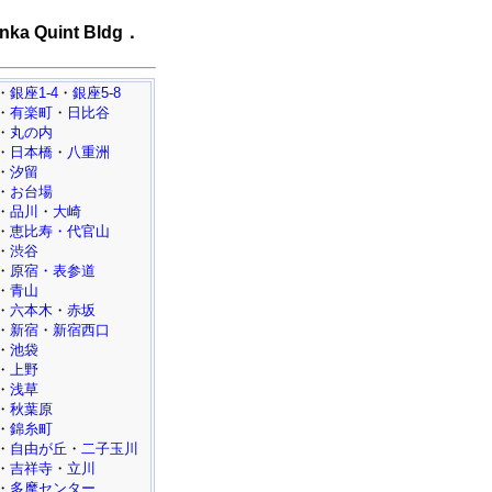
nka Quint Bldg．
・
銀座1-4
・
銀座5-8
・
有楽町
・
日比谷
・
丸の内
・
日本橋
・
八重洲
・
汐留
・
お台場
・
品川
・
大崎
・
恵比寿・代官山
・
渋谷
・
原宿・表参道
・
青山
・
六本木
・
赤坂
・
新宿
・
新宿西口
・
池袋
・
上野
・
浅草
・
秋葉原
・
錦糸町
・
自由が丘
・
二子玉川
・
吉祥寺
・
立川
・
多摩センター