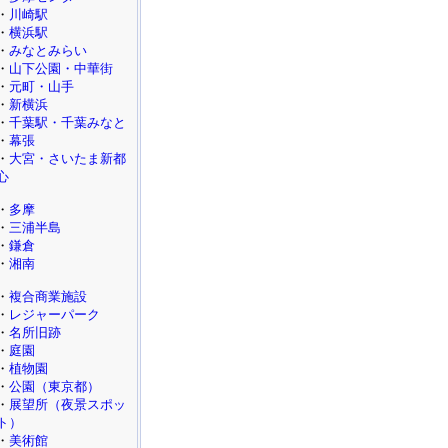
・
川崎駅
・
横浜駅
・
みなとみらい
・
山下公園・中華街
・
元町・山手
・
新横浜
・
千葉駅・千葉みなと
・
幕張
・
大宮・さいたま新都
心
・
多摩
・
三浦半島
・
鎌倉
・
湘南
・
複合商業施設
・
レジャーパーク
・
名所旧跡
・
庭園
・
植物園
・
公園（東京都）
・
展望所（夜景スポッ
ト）
・
美術館