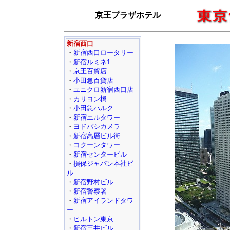
京王プラザホテル
新宿西口
・
新宿西口ロータリー
・
新宿ルミネ1
・
京王百貨店
・
小田急百貨店
・
ユニクロ新宿西口店
・
カリヨン橋
・
小田急ハルク
・
新宿エルタワー
・
ヨドバシカメラ
・
新宿高層ビル街
・
コクーンタワー
・
新宿センタービル
・
損保ジャパン本社ビ
ル
・
新宿野村ビル
・
新宿警察署
・
新宿アイランドタワ
ー
・
ヒルトン東京
・
新宿三井ビル