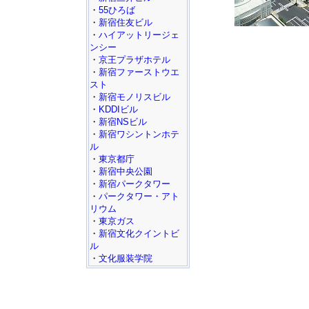
・
55ひろば
・
新宿住友ビル
・
ハイアットリージェ
ンシー
・
京王プラザホテル
・
新宿ファーストウエ
スト
・
新宿モノリスビル
・
KDDIビル
・
新宿NSビル
・
新宿ワシントンホテ
ル
・
東京都庁
・
新宿中央公園
・
新宿パークタワー
・
パークタワー・アト
リウム
・
東京ガス
・
新宿文化クイントビ
ル
・
文化服装学院