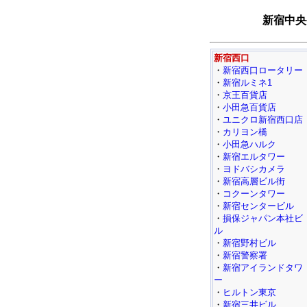
新宿中央
新宿西口
・
新宿西口ロータリー
・
新宿ルミネ1
・
京王百貨店
・
小田急百貨店
・
ユニクロ新宿西口店
・
カリヨン橋
・
小田急ハルク
・
新宿エルタワー
・
ヨドバシカメラ
・
新宿高層ビル街
・
コクーンタワー
・
新宿センタービル
・
損保ジャパン本社ビ
ル
・
新宿野村ビル
・
新宿警察署
・
新宿アイランドタワ
ー
・
ヒルトン東京
・
新宿三井ビル