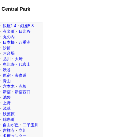
 Central Park
・
銀座1-4
・
銀座5-8
・
有楽町
・
日比谷
・
丸の内
・
日本橋
・
八重洲
・
汐留
・
お台場
・
品川
・
大崎
・
恵比寿・代官山
・
渋谷
・
原宿・表参道
・
青山
・
六本木
・
赤坂
・
新宿
・
新宿西口
・
池袋
・
上野
・
浅草
・
秋葉原
・
錦糸町
・
自由が丘
・
二子玉川
・
吉祥寺
・
立川
・
多摩センター