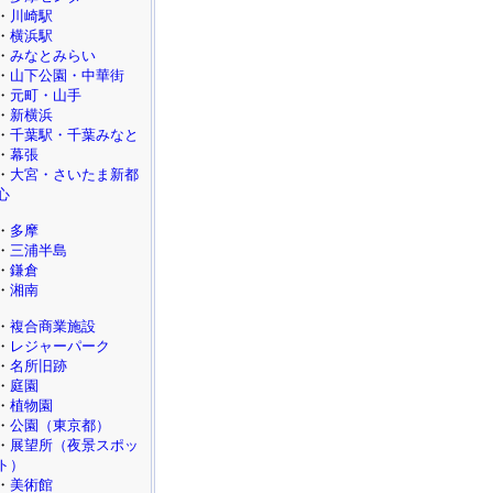
・
川崎駅
・
横浜駅
・
みなとみらい
・
山下公園・中華街
・
元町・山手
・
新横浜
・
千葉駅・千葉みなと
・
幕張
・
大宮・さいたま新都
心
・
多摩
・
三浦半島
・
鎌倉
・
湘南
・
複合商業施設
・
レジャーパーク
・
名所旧跡
・
庭園
・
植物園
・
公園（東京都）
・
展望所（夜景スポッ
ト）
・
美術館