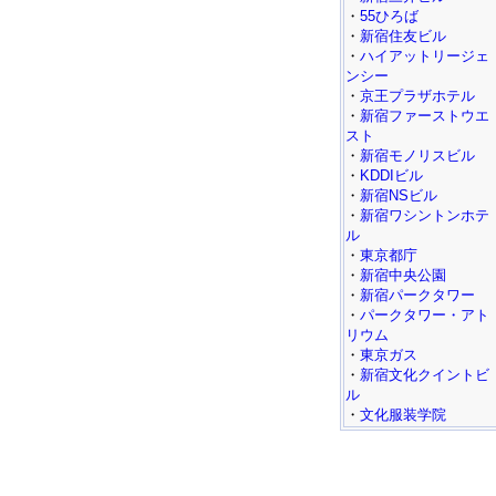
・
55ひろば
・
新宿住友ビル
・
ハイアットリージェ
ンシー
・
京王プラザホテル
・
新宿ファーストウエ
スト
・
新宿モノリスビル
・
KDDIビル
・
新宿NSビル
・
新宿ワシントンホテ
ル
・
東京都庁
・
新宿中央公園
・
新宿パークタワー
・
パークタワー・アト
リウム
・
東京ガス
・
新宿文化クイントビ
ル
・
文化服装学院