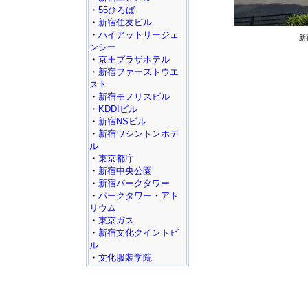
・
55ひろば
・
新宿住友ビル
・
ハイアットリージェ
新
ンシー
・
京王プラザホテル
・
新宿ファーストウエ
スト
・
新宿モノリスビル
・
KDDIビル
・
新宿NSビル
・
新宿ワシントンホテ
ル
・
東京都庁
・
新宿中央公園
・
新宿パークタワー
・
パークタワー・アト
リウム
・
東京ガス
・
新宿文化クイントビ
ル
・
文化服装学院