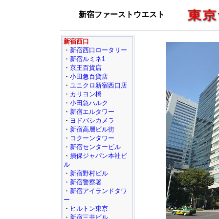
新宿ファーストウエスト
新宿西口
・
新宿西口ロータリー
・
新宿ルミネ1
・
京王百貨店
・
小田急百貨店
・
ユニクロ新宿西口店
・
カリヨン橋
・
小田急ハルク
・
新宿エルタワー
・
ヨドバシカメラ
・
新宿高層ビル街
・
コクーンタワー
・
新宿センタービル
・
損保ジャパン本社ビ
ル
・
新宿野村ビル
・
新宿警察署
・
新宿アイランドタワ
ー
・
ヒルトン東京
・
新宿三井ビル