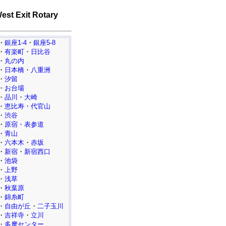
est Exit Rotary
・
銀座1-4
・
銀座5-8
・
有楽町
・
日比谷
・
丸の内
・
日本橋
・
八重洲
・
汐留
・
お台場
・
品川
・
大崎
・
恵比寿・代官山
・
渋谷
・
原宿・表参道
・
青山
・
六本木
・
赤坂
・
新宿
・
新宿西口
・
池袋
・
上野
・
浅草
・
秋葉原
・
錦糸町
・
自由が丘
・
二子玉川
・
吉祥寺
・
立川
・
多摩センター