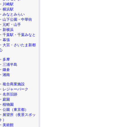
・
川崎駅
・
横浜駅
・
みなとみらい
・
山下公園・中華街
・
元町・山手
・
新横浜
・
千葉駅・千葉みなと
・
幕張
・
大宮・さいたま新都
心
・
多摩
・
三浦半島
・
鎌倉
・
湘南
・
複合商業施設
・
レジャーパーク
・
名所旧跡
・
庭園
・
植物園
・
公園（東京都）
・
展望所（夜景スポッ
ト）
・
美術館