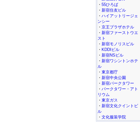
・
55ひろば
・
新宿住友ビル
・
ハイアットリージェ
ンシー
・
京王プラザホテル
・
新宿ファーストウエ
スト
・
新宿モノリスビル
・
KDDIビル
・
新宿NSビル
・
新宿ワシントンホテ
ル
・
東京都庁
・
新宿中央公園
・
新宿パークタワー
・
パークタワー・アト
リウム
・
東京ガス
・
新宿文化クイントビ
ル
・
文化服装学院