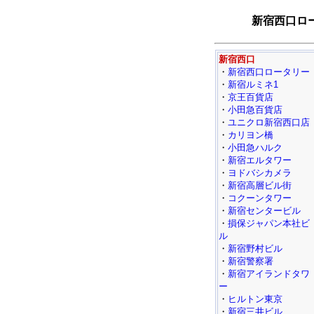
新宿西口ロ
新宿西口
・
新宿西口ロータリー
・
新宿ルミネ1
・
京王百貨店
・
小田急百貨店
・
ユニクロ新宿西口店
・
カリヨン橋
・
小田急ハルク
・
新宿エルタワー
・
ヨドバシカメラ
・
新宿高層ビル街
・
コクーンタワー
・
新宿センタービル
・
損保ジャパン本社ビ
ル
・
新宿野村ビル
・
新宿警察署
・
新宿アイランドタワ
ー
・
ヒルトン東京
・
新宿三井ビル